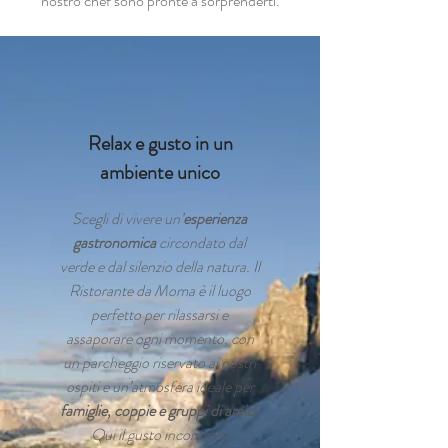
nostro chef sono pronte a sorprenderti.
Relax e gusto in un
ambiente unico
Scegli di vivere un’
esperienza
gastronomica
circondato dal
verde e dal silenzio della natura. Il
Ristorante da Moma è il luogo
perfetto per rilassarsi e
assaporare ogni momento, con
un parcheggio riservato ai nostri
ospiti e un’atmosfera ideale per
famiglie, coppie e gruppi di amici
.
Qui il gusto incontra la